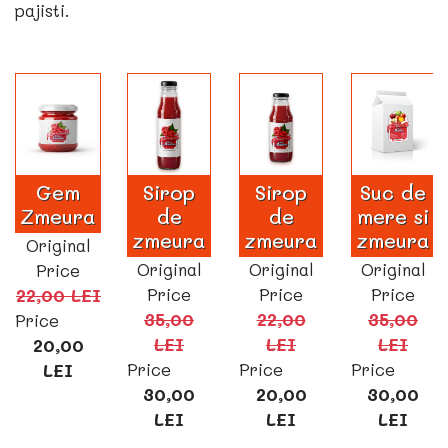
pajisti.
Gem
Sirop
Sirop
Suc de
Zmeura
de
de
mere si
zmeura
zmeura
zmeura
Original
Original
Original
Original
Price
Price
Price
Price
22,00 LEI
35,00
22,00
35,00
Price
LEI
LEI
LEI
20,00
Price
Price
Price
LEI
30,00
20,00
30,00
LEI
LEI
LEI